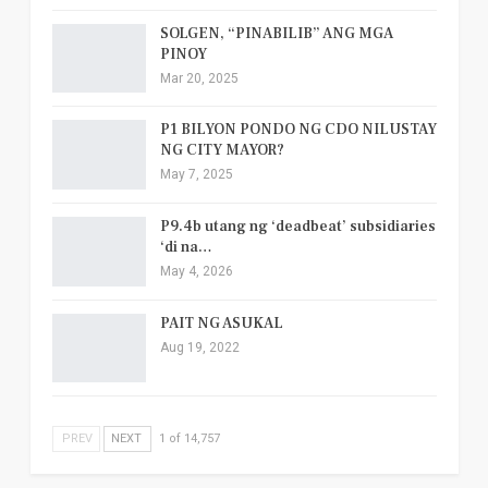
SOLGEN, “PINABILIB” ANG MGA
PINOY
Mar 20, 2025
P1 BILYON PONDO NG CDO NILUSTAY
NG CITY MAYOR?
May 7, 2025
P9.4b utang ng ‘deadbeat’ subsidiaries
‘di na…
May 4, 2026
PAIT NG ASUKAL
Aug 19, 2022
PREV
NEXT
1 of 14,757