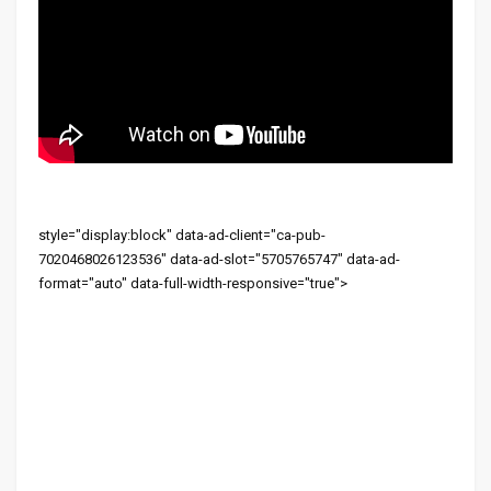
style="display:block" data-ad-client="ca-pub-
7020468026123536" data-ad-slot="5705765747" data-ad-
format="auto" data-full-width-responsive="true">