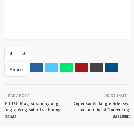
9
0
Share
PREV POST
NEXT POST
PBBM: Magpapatuloy ang
Depensa: Walang ebidensya
pagtaas ng sahod sa buong
na kumuha si Duterte ng
bansa
assassin