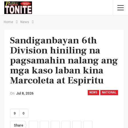
Home
News
Sandiganbayan 6th
Division hiniling na
pagsamahin nalang ang
mga kaso laban kina
Marcoleta at Espiritu
NEWS
NATIONAL
On
Jul 8, 2026
9
0
Share