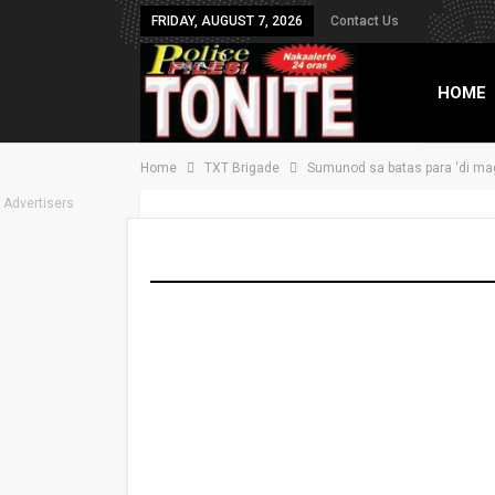
FRIDAY, AUGUST 7, 2026
Contact Us
HOME
Home
TXT Brigade
Sumunod sa batas para ‘di ma
TXT B
Advertisers
Sumunod sa batas 
On
Apr 8, 2021
Share