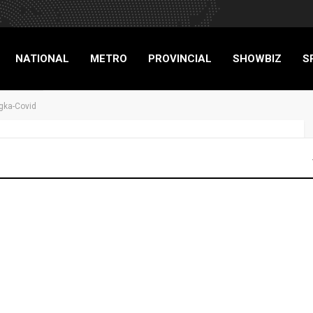
NATIONAL
METRO
PROVINCIAL
SHOWBIZ
S
gka-Covid
RIGADE
para ‘di magka-Covid
TXT BRIGADE
421
0
Advertisers