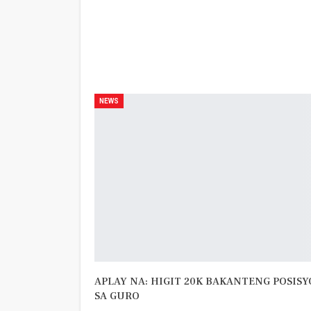
PREV POST
Nawawala si Digong
NEWS
APLAY NA: HIGIT 20K BAKANTENG POSIS
SA GURO