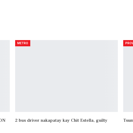
NEXT POST
Sinovac, tinurok na sa mga senior citizens ng
Maynila — Isko
METRO
PROV
YON
2 bus driver nakapatay kay Chit Estella, guilty
Tsum