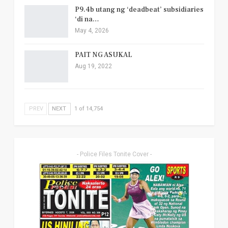
P9.4b utang ng ‘deadbeat’ subsidiaries
‘di na…
May 4, 2026
PAIT NG ASUKAL
Aug 19, 2022
PREV
NEXT
1 of 14,754
- Police Files Tonite Cover -