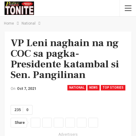
Home
National
VP Leni naghain na ng
COC sa pagka-
Presidente katambal si
Sen. Pangilinan
NATIONAL
NEWS
TOP STORIES
On
Oct 7, 2021
235
0
Share
Advertisers