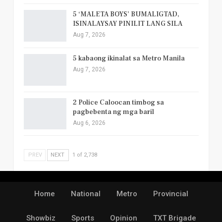
5 ‘MALETA BOYS’ BUMALIGTAD,
ISINALAYSAY PINILIT LANG SILA
Aug 7, 2026
5 kabaong ikinalat sa Metro Manila
Aug 7, 2026
2 Police Caloocan timbog sa
pagbebenta ng mga baril
Aug 6, 2026
PREV
NEXT
1 of 2,738
Home
National
Metro
Provincial
Showbiz
Sports
Opinion
TXT Brigade