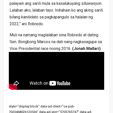
palayain ang sarili mula sa kasalukuyang situwasyon.
Lalaban ako; lalaban tayo. Inihahain ko ang aking sarili
bilang kandidato sa pagkapangulo sa halalan ng
2022,” ani Robredo.
Muli na namang maglalaban sina Robredo at dating
Sen. Bongbong Marcos na dati nang nagkasagupa sa
Vice Presidential race noong 2016.
(Jonah Mallari)
style="display:block" data-ad-client="ca-pub-
7020468026123536" data-ad-slot="5705765747" data-ad-