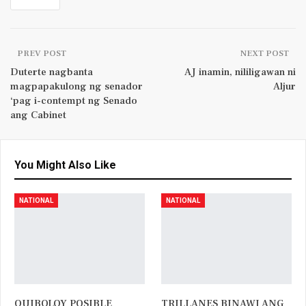
PREV POST
NEXT POST
Duterte nagbanta
AJ inamin, nililigawan ni
magpapakulong ng senador
Aljur
‘pag i-contempt ng Senado
ang Cabinet
You Might Also Like
NATIONAL
NATIONAL
QUIBOLOY POSIBLE
TRILLANES BINAWI ANG