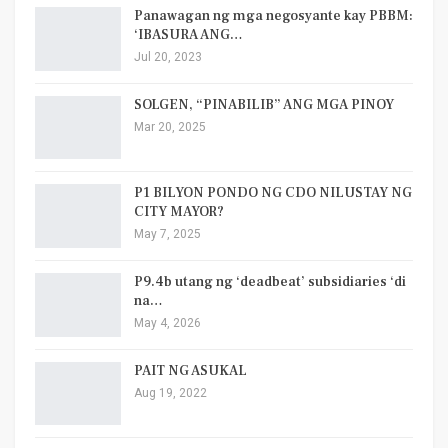
Panawagan ng mga negosyante kay PBBM:
‘IBASURA ANG…
Jul 20, 2023
SOLGEN, “PINABILIB” ANG MGA PINOY
Mar 20, 2025
P1 BILYON PONDO NG CDO NILUSTAY NG
CITY MAYOR?
May 7, 2025
P9.4b utang ng ‘deadbeat’ subsidiaries ‘di
na…
May 4, 2026
PAIT NG ASUKAL
Aug 19, 2022