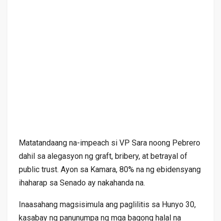
Matatandaang na-impeach si VP Sara noong Pebrero
dahil sa alegasyon ng graft, bribery, at betrayal of
public trust. Ayon sa Kamara, 80% na ng ebidensyang
ihaharap sa Senado ay nakahanda na.
Inaasahang magsisimula ang paglilitis sa Hunyo 30,
kasabay ng panunumpa ng mga bagong halal na