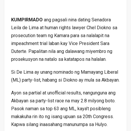
KUMPIRMADO
ang pagsali nina dating Senadora
Leila de Lima at human rights lawyer Chel Diokno sa
prosecution team ng Kamara para sa nalalapit na
impeachment trial laban kay Vice President Sara
Duterte. Papalitan nila ang dalawang miyembro ng
prosekusyon na natalo sa katatapos na halalan.
Si De Lima ay unang nominado ng Mamayang Liberal
(ML) party-list, habang si Diokno ay mula sa Akbayan.
Ayon sa partial at unofficial results, nangunguna ang
Akbayan sa party-list race na may 2.8 milyong boto.
Pasok naman sa top 63 ang ML, kaya’t posibleng
makakuha rin ito ng isang upuan sa 20th Congress.
Kapwa silang inaasahang manunumpa sa Hulyo.