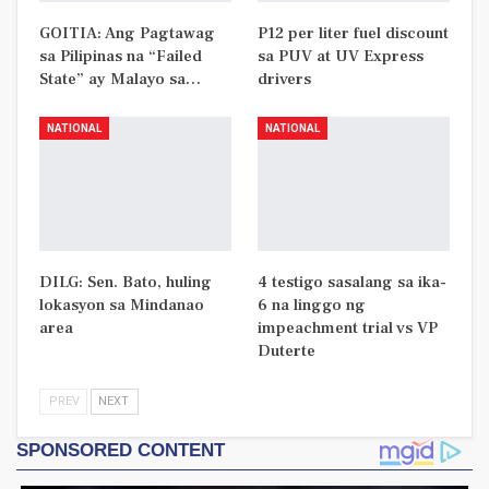
GOITIA: Ang Pagtawag
P12 per liter fuel discount
sa Pilipinas na “Failed
sa PUV at UV Express
State” ay Malayo sa…
drivers
NATIONAL
NATIONAL
DILG: Sen. Bato, huling
4 testigo sasalang sa ika-
lokasyon sa Mindanao
6 na linggo ng
area
impeachment trial vs VP
Duterte
PREV
NEXT