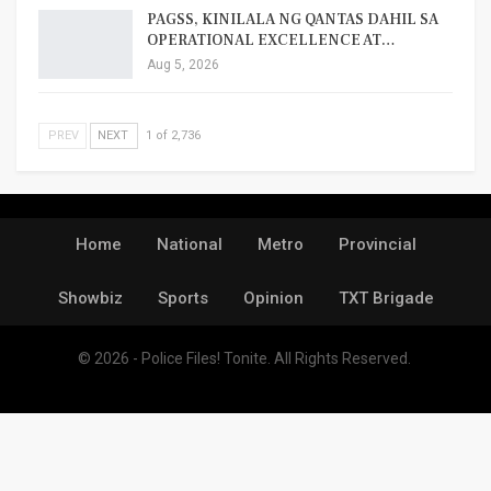
PAGSS, KINILALA NG QANTAS DAHIL SA
OPERATIONAL EXCELLENCE AT…
Aug 5, 2026
PREV
NEXT
1 of 2,736
Home
National
Metro
Provincial
Showbiz
Sports
Opinion
TXT Brigade
© 2026 - Police Files! Tonite. All Rights Reserved.