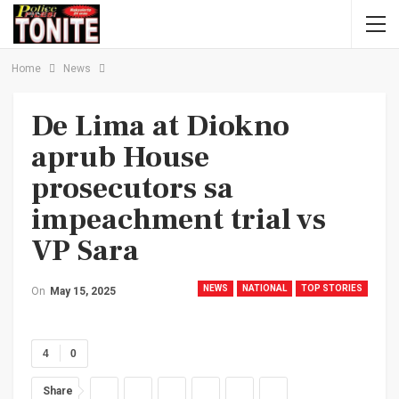
Home
News
De Lima at Diokno
aprub House
prosecutors sa
impeachment trial vs
VP Sara
NEWS
NATIONAL
TOP STORIES
On
May 15, 2025
4
0
Share