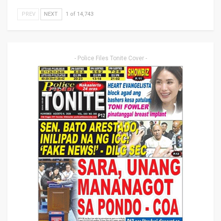
PREV
NEXT
1 of 14,743
- Police Files Tonite Cover -