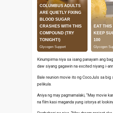
Kinumpirma niya sa isang panayam ang bago
daw siyang gagawin na excited niyang i-an
Bale reunion movie ito ng CocoJuls sa big
pelikula.
Aniya ng may pagmamalaki, “May movie kami
na film kasi maganda yung istorya at lookin