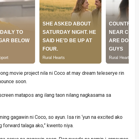
ng movie project nila ni Coco at may dream teleserye rin
nounce soon.
 screen matapos ang ilang taon nilang nagkasama sa
ng gagawin ni Coco, so ayun. Isa rin ‘yun na excited ako
g forward talaga ako,” kwento niya.