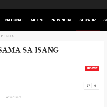
NATIONAL
METRO
PROVINCIAL
SHOWBIZ
S
 PELIKULA
RIGADE
SAMA SA ISANG
SHOWBIZ
27
0
Advertisers