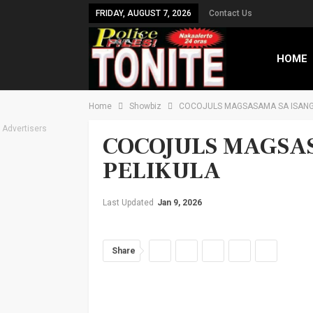
FRIDAY, AUGUST 7, 2026
Contact Us
HOME
Home
Showbiz
COCOJULS MAGSASAMA SA ISANG
TXT B
Advertisers
COCOJULS MAGSA
PELIKULA
Last Updated
Jan 9, 2026
Share