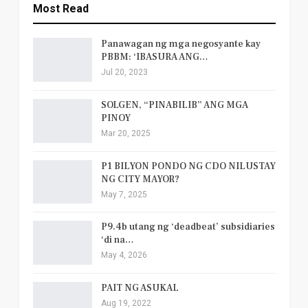
Most Read
Panawagan ng mga negosyante kay
PBBM: ‘IBASURA ANG…
Jul 20, 2023
SOLGEN, “PINABILIB” ANG MGA
PINOY
Mar 20, 2025
P1 BILYON PONDO NG CDO NILUSTAY
NG CITY MAYOR?
May 7, 2025
P9.4b utang ng ‘deadbeat’ subsidiaries
‘di na…
May 4, 2026
PAIT NG ASUKAL
Aug 19, 2022