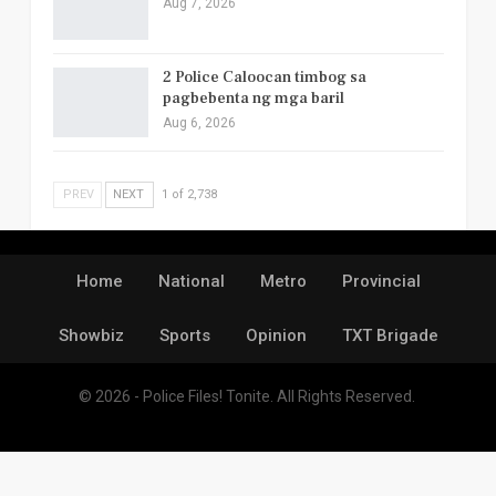
Aug 7, 2026
2 Police Caloocan timbog sa
pagbebenta ng mga baril
Aug 6, 2026
PREV
NEXT
1 of 2,738
Home
National
Metro
Provincial
Showbiz
Sports
Opinion
TXT Brigade
© 2026 - Police Files! Tonite. All Rights Reserved.