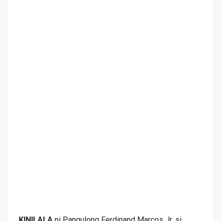
KINILALA
ni Pangulong Ferdinand Marcos Jr. si