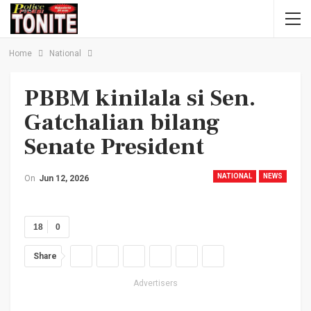
Home
National
PBBM kinilala si Sen.
Gatchalian bilang
Senate President
NATIONAL
NEWS
On
Jun 12, 2026
18
0
Share
Advertisers