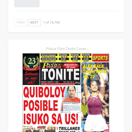
PREV
NEXT
1 of 14,754
- Police Files Tonite Cover -