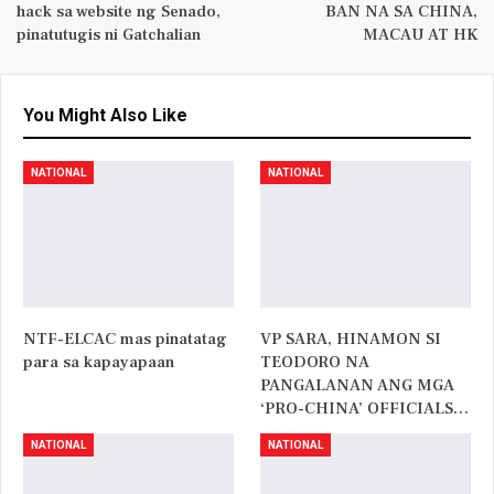
hack sa website ng Senado,
BAN NA SA CHINA,
pinatutugis ni Gatchalian
MACAU AT HK
You Might Also Like
NATIONAL
NATIONAL
NTF-ELCAC mas pinatatag
VP SARA, HINAMON SI
para sa kapayapaan
TEODORO NA
PANGALANAN ANG MGA
‘PRO-CHINA’ OFFICIALS…
NATIONAL
NATIONAL