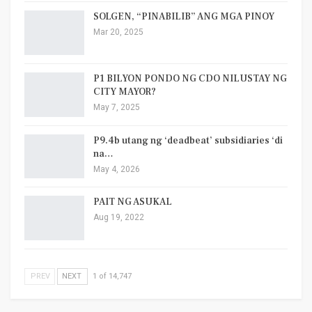
SOLGEN, “PINABILIB” ANG MGA PINOY
Mar 20, 2025
P1 BILYON PONDO NG CDO NILUSTAY NG
CITY MAYOR?
May 7, 2025
P9.4b utang ng ‘deadbeat’ subsidiaries ‘di
na…
May 4, 2026
PAIT NG ASUKAL
Aug 19, 2022
PREV
NEXT
1 of 14,747