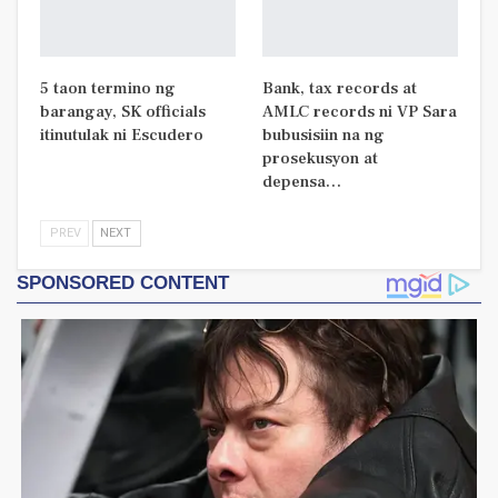
5 taon termino ng
Bank, tax records at
barangay, SK officials
AMLC records ni VP Sara
itinutulak ni Escudero
bubusisiin na ng
prosekusyon at
depensa…
PREV
NEXT