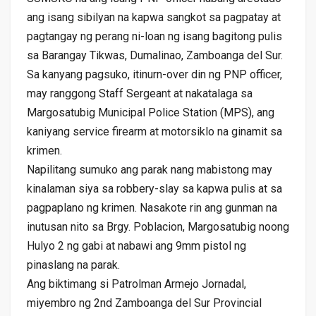
ang isang sibilyan na kapwa sangkot sa pagpatay at
pagtangay ng perang ni-loan ng isang bagitong pulis
sa Barangay Tikwas, Dumalinao, Zamboanga del Sur.
Sa kanyang pagsuko, itinurn-over din ng PNP officer,
may ranggong Staff Sergeant at nakatalaga sa
Margosatubig Municipal Police Station (MPS), ang
kaniyang service firearm at motorsiklo na ginamit sa
krimen.
Napilitang sumuko ang parak nang mabistong may
kinalaman siya sa robbery-slay sa kapwa pulis at sa
pagpaplano ng krimen. Nasakote rin ang gunman na
inutusan nito sa Brgy. Poblacion, Margosatubig noong
Hulyo 2 ng gabi at nabawi ang 9mm pistol ng
pinaslang na parak.
Ang biktimang si Patrolman Armejo Jornadal,
miyembro ng 2nd Zamboanga del Sur Provincial