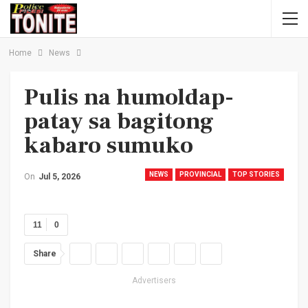
Home
News
Pulis na humoldap-
patay sa bagitong
kabaro sumuko
NEWS
PROVINCIAL
TOP STORIES
On
Jul 5, 2026
11
0
Share
Advertisers