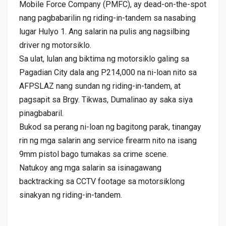
Mobile Force Company (PMFC), ay dead-on-the-spot
nang pagbabarilin ng riding-in-tandem sa nasabing
lugar Hulyo 1. Ang salarin na pulis ang nagsilbing
driver ng motorsiklo.
Sa ulat, lulan ang biktima ng motorsiklo galing sa
Pagadian City dala ang P214,000 na ni-loan nito sa
AFPSLAZ nang sundan ng riding-in-tandem, at
pagsapit sa Brgy. Tikwas, Dumalinao ay saka siya
pinagbabaril.
Bukod sa perang ni-loan ng bagitong parak, tinangay
rin ng mga salarin ang service firearm nito na isang
9mm pistol bago tumakas sa crime scene.
Natukoy ang mga salarin sa isinagawang
backtracking sa CCTV footage sa motorsiklong
sinakyan ng riding-in-tandem.