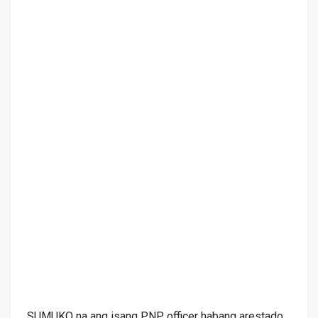
SUMUKO na ang isang PNP officer habang arestado