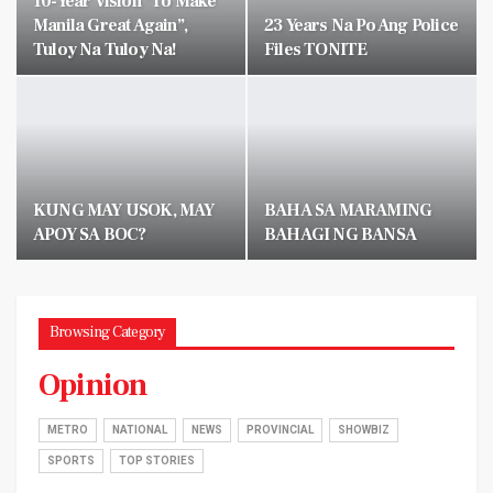
10-Year Vision “To Make
Manila Great Again”,
23 Years Na Po Ang Police
Tuloy Na Tuloy Na!
Files TONITE
KUNG MAY USOK, MAY
BAHA SA MARAMING
APOY SA BOC?
BAHAGI NG BANSA
Browsing Category
Opinion
METRO
NATIONAL
NEWS
PROVINCIAL
SHOWBIZ
SPORTS
TOP STORIES