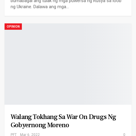
bumabagal ang tulak ng mga puwersa ng Rusya sa loob
ng Ukraine. Dalawa ang mga…
OPINION
Walang Tokhang Sa War On Drugs Ng
Gobyernong Moreno
PFT
Mar 6, 2022
0