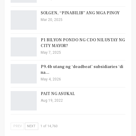
SOLGEN, “PINABILIB” ANG MGA PINOY
Mar 20, 2025
P1 BILYON PONDO NG CDO NILUSTAY NG
CITY MAYOR?
May 7, 2025
P9.4b utang ng ‘deadbeat’ subsidiaries ‘di
na…
May 4, 2026
PAIT NG ASUKAL
Aug 19, 2022
PREV
NEXT
1 of 14,760