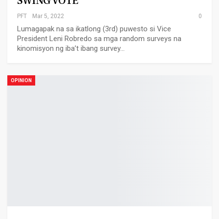
SWING VOTE
PFT
Mar 5, 2022
0
Lumagapak na sa ikatlong (3rd) puwesto si Vice
President Leni Robredo sa mga random surveys na
kinomisyon ng iba’t ibang survey…
OPINION