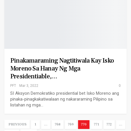
Pinakamaraming Nagtitiwala Kay Isko
Moreno Sa Hanay Ng Mga
Presidentiable,…
PFT
Mar 3, 2022
0
SI Aksyon Demokratiko presidential bet Isko Moreno ang
pinaka-pinagkakatiwalaan ng nakararaming Pilipino sa
listahan ng mga…
PREVIOUS
1
…
768
769
770
771
772
…