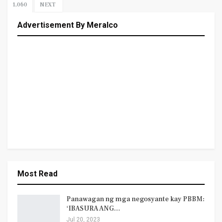
1,060
NEXT
Advertisement By Meralco
Most Read
Panawagan ng mga negosyante kay PBBM:
‘IBASURA ANG…
Jul 20, 2023