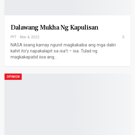
Dalawang Mukha Ng Kapulisan
PFT
Mar 4, 2022
0
NASA iisang kamay ngunit magkakaiba ang mga daliri
kahit ito’y napakalapit sa isa’t – isa. Tulad ng
magkakapatid iisa ang…
OPINION