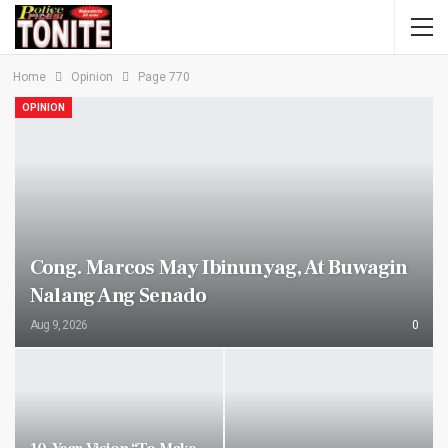
Home
Opinion
Page 770
OPINION
Cong. Marcos May Ibinunyag, At Buwagin
Nalang Ang Senado
Aug 9, 2026
0